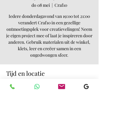
do 08 mei
  |  
Craf10
Iedere donderdagavond van 19:00 tot 21:00
verandert Craf10 in een gezellige
ontmoetingsplek voor creatievelingen! Neem
je eigen project mee of laat je inspireren door
anderen. Gebruik materialen uit de winkel,
klets, leer en creëer samen in een
ongedwongen sfeer.
Tijd en locatie
08 mei 2025, 19:00 – 21:00
Craf10, Buitenbulkweg 10, 4005 LA Tiel,
Nederland
Deel dit evenement