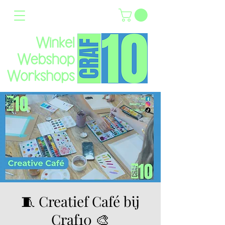
🧵 Creatief Café bij
Craf10 🎨