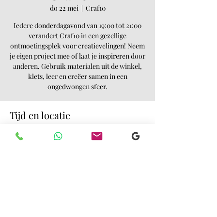
do 22 mei
  |  
Craf10
Iedere donderdagavond van 19:00 tot 21:00
verandert Craf10 in een gezellige
ontmoetingsplek voor creatievelingen! Neem
je eigen project mee of laat je inspireren door
anderen. Gebruik materialen uit de winkel,
klets, leer en creëer samen in een
ongedwongen sfeer.
Tijd en locatie
22 mei 2025, 19:00 – 21:00
Craf10, Buitenbulkweg 10, 4005 LA Tiel,
Nederland
Deel dit evenement