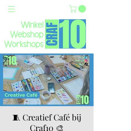
🧵 Creatief Café bij
Craf10 🎨