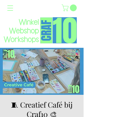
🧵 Creatief Café bij
Craf10 🎨