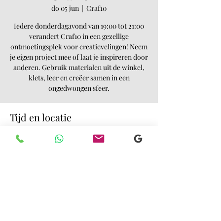
do 05 jun
  |  
Craf10
Iedere donderdagavond van 19:00 tot 21:00
verandert Craf10 in een gezellige
ontmoetingsplek voor creatievelingen! Neem
je eigen project mee of laat je inspireren door
anderen. Gebruik materialen uit de winkel,
klets, leer en creëer samen in een
ongedwongen sfeer.
Tijd en locatie
05 jun 2025, 19:00 – 21:00
Craf10, Buitenbulkweg 10, 4005 LA Tiel,
Nederland
Deel dit evenement