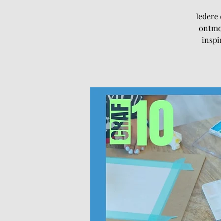
Iedere 
ontmoe
inspi