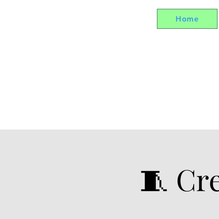
Home
🧵 Cre