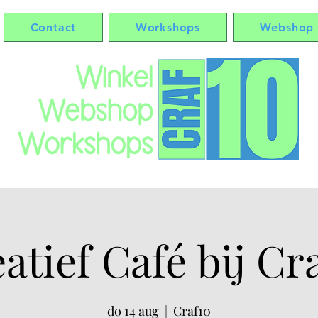
Contact
Workshops
Webshop
atief Café bij Cr
do 14 aug
  |  
Craf10