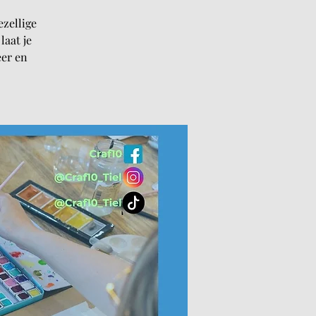
ezellige
laat je
eer en