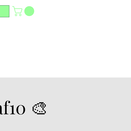
af10 🎨