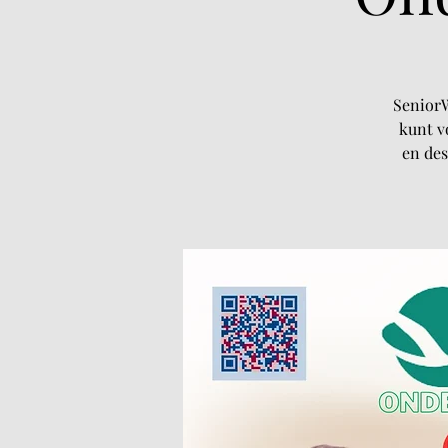
SeniorW
kunt v
en des