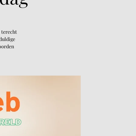
 terecht
duldige
woorden